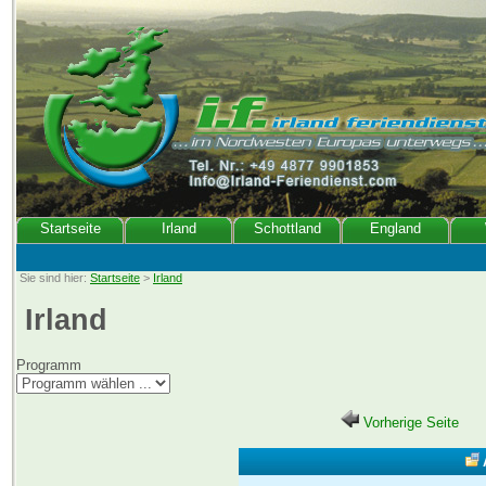
Startseite
Irland
Schottland
England
Sie sind hier:
Startseite
>
Irland
Irland
Programm
Vorherige Seite