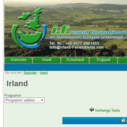
Startseite
Irland
Schottland
England
Sie sind hier:
Startseite
>
Irland
Irland
Programm
Vorherige Seite