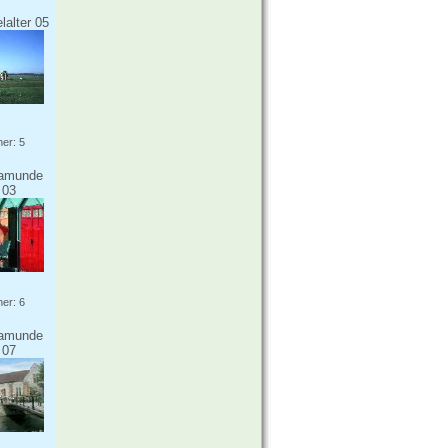
lalter 05
er: 5
samunde
 03
er: 6
samunde
 07