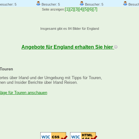
esucher: 5
Besucher: 5
Besucher: 5
Besuch
[1]
[2]
[3]
[4]
[5]
[6]
[7]
Seite anzeigen:
Insgesamt gibt es 84 Bilder für England
Angebote für England erhalten Sie hier
 Touren
tes über Irland und der Umgebung mit Tipps für Touren,
nen und Insider Berichte über Irland Reisen.
äge für Touren anschauen