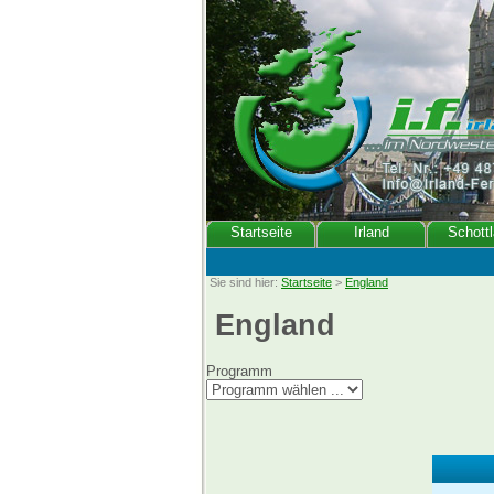
Startseite
Irland
Schott
Sie sind hier:
Startseite
>
England
England
Programm