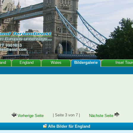
land
England
Wales
Bildergalerie
Insel Tour
| Seite 3 von 7 |
Vorherige Seite
Nächste Seite
Alle Bilder für England