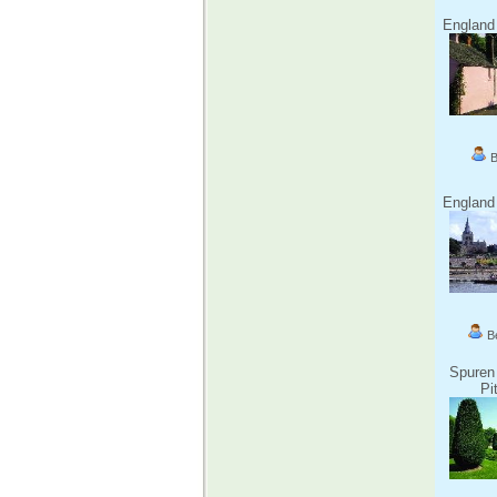
England 
B
England 
Be
Spuren
Pi